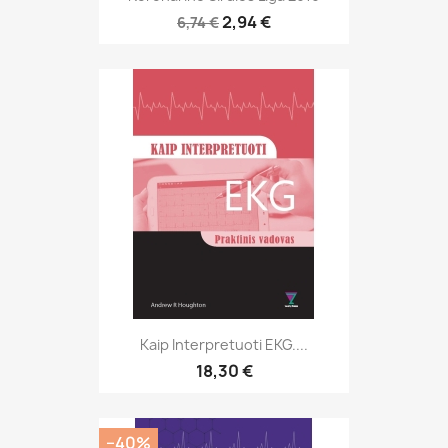
2,94 €
6,74 €
Kaip Interpretuoti EKG....
18,30 €
−40%