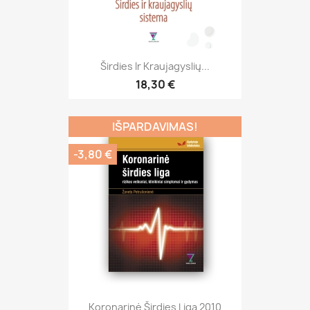
Širdies Ir Kraujagyslių...
18,30 €
IŠPARDAVIMAS!
-3,80 €
Koronarinė Širdies Liga 2010