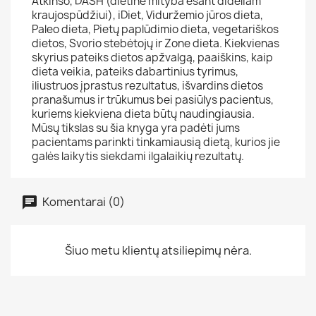
Atkinso, DASH (dietinė mityba esant dideliam
kraujospūdžiui), iDiet, Viduržemio jūros dieta,
Paleo dieta, Pietų paplūdimio dieta, vegetariškos
dietos, Svorio stebėtojų ir Zone dieta. Kiekvienas
skyrius pateiks dietos apžvalgą, paaiškins, kaip
dieta veikia, pateiks dabartinius tyrimus,
iliustruos įprastus rezultatus, išvardins dietos
pranašumus ir trūkumus bei pasiūlys pacientus,
kuriems kiekviena dieta būtų naudingiausia.
Mūsų tikslas su šia knyga yra padėti jums
pacientams parinkti tinkamiausią dietą, kurios jie
galės laikytis siekdami ilgalaikių rezultatų.
Komentarai (0)
Šiuo metu klientų atsiliepimų nėra.