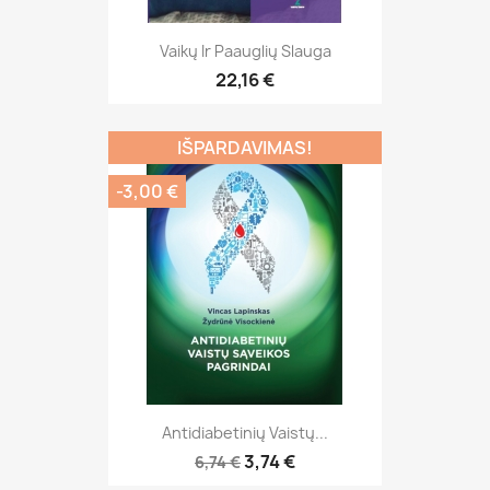
Vaikų Ir Paauglių Slauga
22,16 €
IŠPARDAVIMAS!
-3,00 €
Antidiabetinių Vaistų...
3,74 €
6,74 €