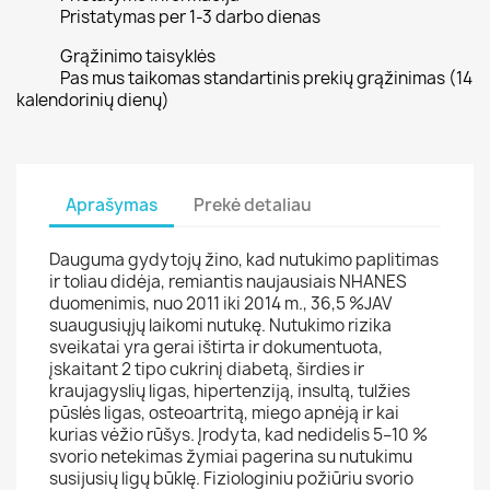
Pristatymas per 1-3 darbo dienas
Grąžinimo taisyklės
Pas mus taikomas standartinis prekių grąžinimas (14
kalendorinių dienų)
Aprašymas
Prekė detaliau
Dauguma gydytojų žino, kad nutukimo paplitimas
ir toliau didėja, remiantis naujausiais NHANES
duomenimis, nuo 2011 iki 2014 m., 36,5 %JAV
suaugusiųjų laikomi nutukę. Nutukimo rizika
sveikatai yra gerai ištirta ir dokumentuota,
įskaitant 2 tipo cukrinį diabetą, širdies ir
kraujagyslių ligas, hipertenziją, insultą, tulžies
pūslės ligas, osteoartritą, miego apnėją ir kai
kurias vėžio rūšys. Įrodyta, kad nedidelis 5–10 %
svorio netekimas žymiai pagerina su nutukimu
susijusių ligų būklę. Fiziologiniu požiūriu svorio