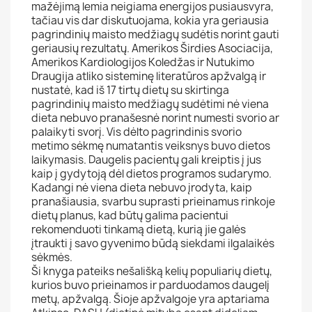
mažėjimą lemia neigiama energijos pusiausvyra,
tačiau vis dar diskutuojama, kokia yra geriausia
pagrindinių maisto medžiagų sudėtis norint gauti
geriausių rezultatų. Amerikos Širdies Asociacija,
Amerikos Kardiologijos Koledžas ir Nutukimo
Draugija atliko sisteminę literatūros apžvalgą ir
nustatė, kad iš 17 tirtų dietų su skirtinga
pagrindinių maisto medžiagų sudėtimi nė viena
dieta nebuvo pranašesnė norint numesti svorio ar
palaikyti svorį. Vis dėlto pagrindinis svorio
metimo sėkmę numatantis veiksnys buvo dietos
laikymasis. Daugelis pacientų gali kreiptis į jus
kaip į gydytoją dėl dietos programos sudarymo.
Kadangi nė viena dieta nebuvo įrodyta, kaip
pranašiausia, svarbu suprasti prieinamus rinkoje
dietų planus, kad būtų galima pacientui
rekomenduoti tinkamą dietą, kurią jie galės
įtraukti į savo gyvenimo būdą siekdami ilgalaikės
sėkmės.
Ši knyga pateiks nešališką kelių populiarių dietų,
kurios buvo prieinamos ir parduodamos daugelį
metų, apžvalgą. Šioje apžvalgoje yra aptariama