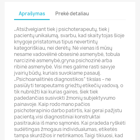
Aprašymas
Prekė detaliau
„Atsižvelgiant tiek į psichoterapeutų, tiek į
pacientų unikalumą, svarbu, kad skaitytojas šioje
knygoje pristatomus tipus nevertintų
kategoriškiau, nei derėtų. Nė vienas iš mūsų
nesame vadovėlinė obsesinė asmenybė, tobula
narcizinė asmenybė,gryna psichozinė arba
ribinė asmenybė. Visi mes galime rasti savyje
įvairių būdų, kuriais suvokiame pasaulį.
„Psichoanalitinės diagnostikos“ tikslas – ne
pasiūlyti terapeutams griežtų etikečių vadovą, o
tik nubrėžti kai kurias gaires, šiek tiek
padedančias susivokti žmonių subjektyvumo
painavoje. Kaip rodo mano pačios
psichoterapinio darbo patirtis, kai gerai pažįstu
pacientą,visi diagnostiniai konstruktai
pasitraukia iš mano sąmonės. Kai pradeda ryškėti
sudėtingas žmogaus individualumas, etiketės
tampa skurdžios ir netinkamos.Taigi tikiuosi, kad