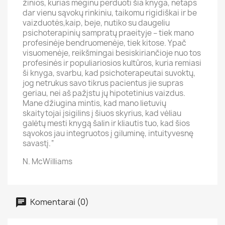
žinios, kurias mėginu perduoti šia knyga, netaps
dar vienu sąvokų rinkiniu, taikomu rigidiškai ir be
vaizduotės,kaip, beje, nutiko su daugeliu
psichoterapinių sampratų praeityje – tiek mano
profesinėje bendruomenėje, tiek kitose. Ypač
visuomenėje, reikšmingai besiskiriančioje nuo tos
profesinės ir populiariosios kultūros, kuria remiasi
ši knyga, svarbu, kad psichoterapeutai suvoktų,
jog netrukus savo tikrus pacientus jie supras
geriau, nei aš pažįstu jų hipotetinius vaizdus.
Mane džiugina mintis, kad mano lietuvių
skaitytojai įsigilins į šiuos skyrius, kad vėliau
galėtų mesti knygą šalin ir kliautis tuo, kad šios
sąvokos jau integruotos į giluminę, intuityvesnę
savastį.“
N. McWilliams
Komentarai (0)