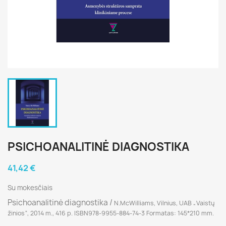
PSICHOANALITINĖ DIAGNOSTIKA
41,42 €
Su mokesčiais
Psichoanalitinė diagnostika /
N.McWilliams, Vilnius, UAB „Vaistų
žinios“, 2014 m., 416 p. ISBN978-9955-884-74-3 Formatas:
145*210 mm.