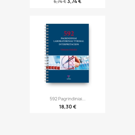
3,74 €
6,74 €
592 Pagrindiniai...
18,30 €