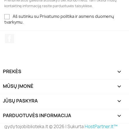
Prenumeratos galėsite atsisakyti bet kuriuo metu. Tam tikslui mūsų
kontaktinę informaciją rasite parduotuvės taisyklėse.
Aš sutinku su Privatumo politika ir asmens duomenų
tvarkymu.
Facebook
PREKĖS

MŪSŲ ĮMONĖ

JŪSŲ PASKYRA

PARDUOTUVĖS INFORMACIJA
keyboard_arrow_down
gydytojobiblioteka.lt ©
2026
| Sukurta
HostPartner.lt™