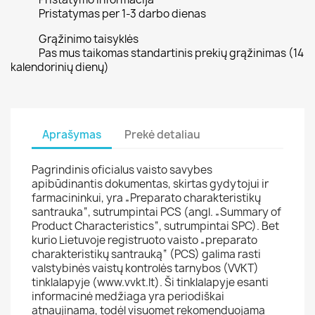
Pristatymas per 1-3 darbo dienas
Grąžinimo taisyklės
Pas mus taikomas standartinis prekių grąžinimas (14
kalendorinių dienų)
Aprašymas
Prekė detaliau
Pagrindinis oficialus vaisto savybes
apibūdinantis dokumentas, skirtas gydytojui ir
farmacininkui, yra „Preparato charakteristikų
santrauka“, sutrumpintai PCS (angl. „Summary of
Product Characteristics“, sutrumpintai SPC). Bet
kurio Lietuvoje registruoto vaisto „preparato
charakteristikų santrauką“ (PCS) galima rasti
valstybinės vaistų kontrolės tarnybos (VVKT)
tinklalapyje (www.vvkt.lt). Ši tinklalapyje esanti
informacinė medžiaga yra periodiškai
atnaujinama, todėl visuomet rekomenduojama