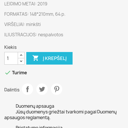
LEIDIMO METAI: 2019
FORMATAS: 148*210mm, 64 p.
VIRŠELIAI: minkšti
ILIUSTRACIJOS: nespalvotos
Kiekis

Į KREPŠELĮ

Turime
Dalintis
Duomenų apsauga
Jūsų duomenys griežtai tvarkomi pagal Duomenų
apsaugos reglamentą.
Pristatymo informacija