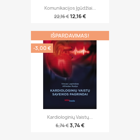
Komunikacijos Įgūdžiai...
12,16 €
22,16 €
IŠPARDAVIMAS!
-3,00 €
Kardiologinių Vaistų...
3,74 €
6,74 €