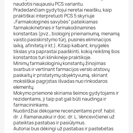
naudotis naujausiu PCS variantu.
Pradedančiam gydytojui neretai neaišku, kaip
praktiškai interpretuoti PCS 5 skyriuje
„Farmakologinės savybės“ pateikiamas
farmakokinetines ir farmakodinamines
konstantas (pvz., biologinį prieinamumą, menamą
vaisto pasiskirstymo tūrį, pusinės eliminacijos
laiką, afinitetą ir kt.). Kitaip kalbant, knygelės
tikslas yra paprastai paaiškinti, kokią reikšmę šios
konstantos turi klinikinėje praktikoje.
Minimų farmakologinių konstantų žinojimas
svarbus ir vertinant farmacijos verslo atstovų
paskaitų ir pristatymų objektyvumą, skiriant
moksliškai pagrįstas išvadas nuo rinkodaros
elementų.
Mokymo priemonė skiriama šeimos gydytojams ir
rezidentams, ji taip pat gali būti naudinga ir
farmacininkams.
Nuoširdžiai dėkojame recenzentams prof. habil.
dr. J. Ramanauskui ir doc. dr. L. Vencevičienei už
pateiktas pastabas ir pasiūlymus.
Autoriai bus dėkingi už pastabas ir pastebėtas